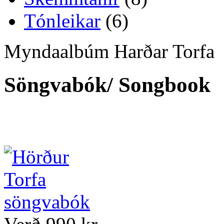
Tónleikar
(6)
Myndaalbúm Harðar Torfa
Söngvabók/ Songbook