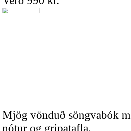
Verð 990 kr.
Mjög vönduð söngvabók með
nótur og gripatafla.