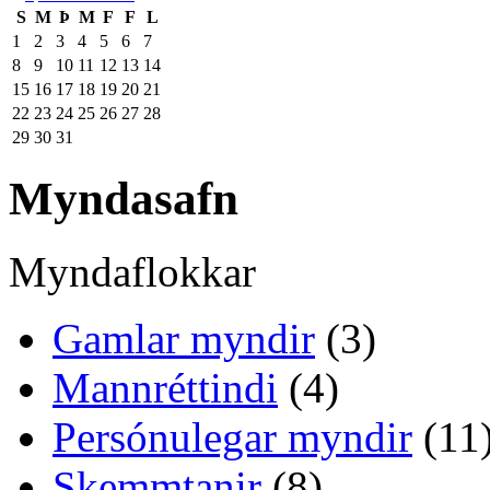
S
M
Þ
M
F
F
L
1
2
3
4
5
6
7
8
9
10
11
12
13
14
15
16
17
18
19
20
21
22
23
24
25
26
27
28
29
30
31
Myndasafn
Myndaflokkar
Gamlar myndir
(3)
Mannréttindi
(4)
Persónulegar myndir
(11
Skemmtanir
(8)